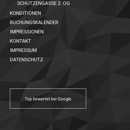
0,00 €
SCHÜTZENGASSE 2. OG
KONDITIONEN
Details ansehen
BUCHUNGSKALENDER
Ihr Name
IMPRESSIONEN
KONTAKT
IMPRESSUM
E-Mailadresse
DATENSCHUTZ
Ihre Telefonnummer
Ihre Straße, Nr.
Top bewertet bei Google
Ihre Postleitzahl, Ort