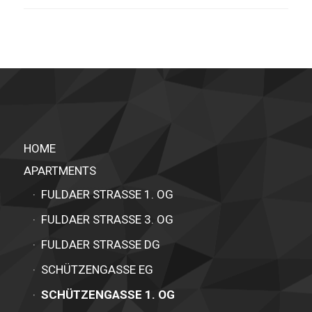
Buchung anfragen
Anreise am
Personen
HOME
APARTMENTS
Abreise am
FULDAER STRASSE 1. OG
FULDAER STRASSE 3. OG
Preis
FULDAER STRASSE DG
Kulturförder (täglich, 1,10 €)
SCHÜTZENGASSE EG
Gesamtbetrag
SCHÜTZENGASSE 1. OG