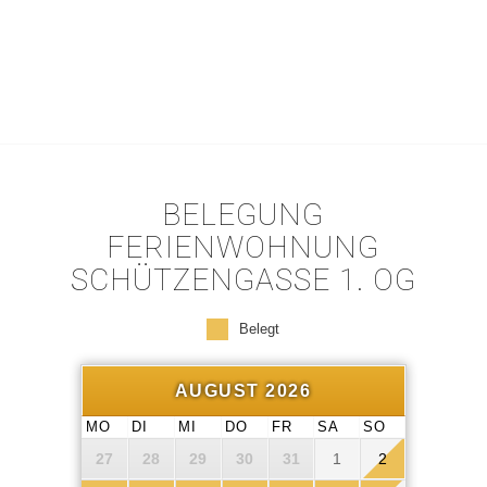
BELEGUNG
FERIENWOHNUNG
SCHÜTZENGASSE 1. OG
Belegt
AUGUST 2026
MO
DI
MI
DO
FR
SA
SO
27
28
29
30
31
1
2